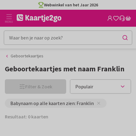
Ga
Ga
Webwinkel van het Jaar 2026
naar
naar
de
het
MENU
inhoud
filter
Geboortekaartjes
Geboortekaartjes met naam Franklin
Filter & Zoek
Babynaam op alle kaarten zien: Franklin
Resultaat: 0 kaarten