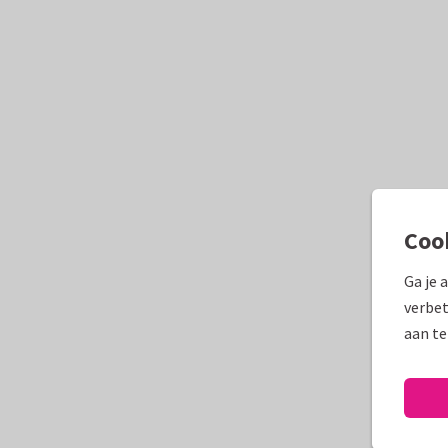
Coo
Ga je 
verbet
aan te