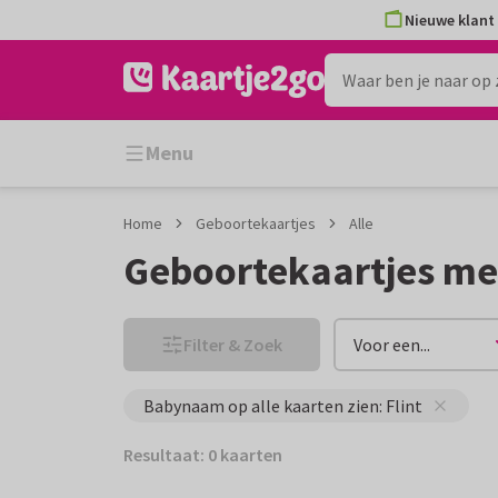
Ga
Ga
Nieuwe klant 
naar
naar
de
het
inhoud
filter
Menu
Home
Geboortekaartjes
Alle
Geboortekaartjes me
Filter & Zoek
Voor een...
Babynaam op alle kaarten zien: Flint
Resultaat: 0 kaarten