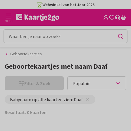
Ga
Ga
Webwinkel van het Jaar 2026
naar
naar
de
het
MENU
inhoud
filter
Geboortekaartjes
Geboortekaartjes met naam Daaf
Filter & Zoek
Babynaam op alle kaarten zien: Daaf
Resultaat: 0 kaarten