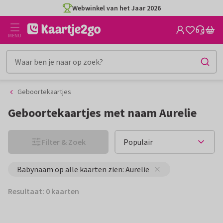
Ga
Ga
Webwinkel van het Jaar 2026
naar
naar
de
het
MENU
inhoud
filter
Geboortekaartjes
Geboortekaartjes met naam Aurelie
Filter & Zoek
Babynaam op alle kaarten zien: Aurelie
Resultaat: 0 kaarten