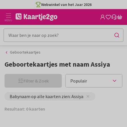
Ga
Ga
Webwinkel van het Jaar 2026
naar
naar
de
het
MENU
inhoud
filter
Geboortekaartjes
Geboortekaartjes met naam Assiya
Filter & Zoek
Babynaam op alle kaarten zien: Assiya
Resultaat: 0 kaarten