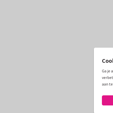
Coo
Ga je 
verbet
aan te