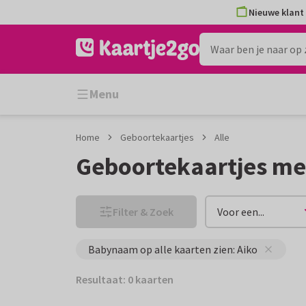
Ga
Ga
Nieuwe klant 
naar
naar
de
het
inhoud
filter
Menu
Home
Geboortekaartjes
Alle
Geboortekaartjes me
Filter & Zoek
Voor een...
Babynaam op alle kaarten zien: Aiko
Resultaat: 0 kaarten