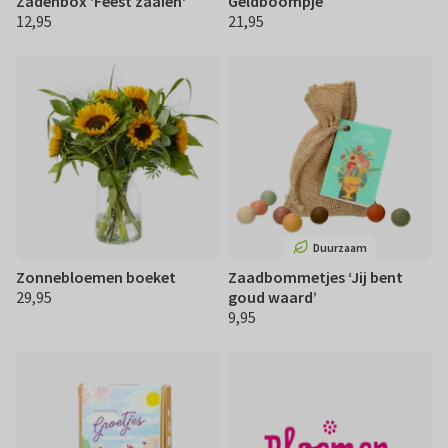
Zadenbox 'Feest zaaien'
Geldboompje
12,95
21,95
€ 12,95
€ 21,95
Duurzaam
Zonnebloemen boeket
Zaadbommetjes ‘Jij bent
29,95
goud waard’
€ 29,95
9,95
€ 9,95