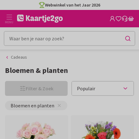
Ga
Ga
naar
naar
de
het
MENU
inhoud
filter
Cadeaus
Bloemen & planten
Filter & Zoek
Bloemen en planten