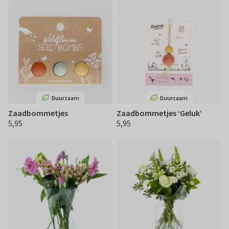
Duurzaam
Duurzaam
Zaadbommetjes
Zaadbommetjes ‘Geluk’
5,95
5,95
€ 5,95
€ 5,95