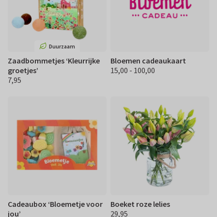
Duurzaam
Zaadbommetjes ‘Kleurrijke
Bloemen cadeaukaart
groetjes’
15,00 - 100,00
€ 15.00 100,00
7,95
€ 7,95
Cadeaubox ‘Bloemetje voor
Boeket roze lelies
jou’
29,95
€ 29,95