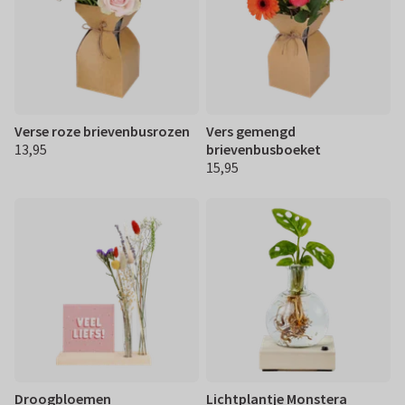
Verse roze brievenbusrozen
Vers gemengd
13,95
brievenbusboeket
€ 13,95
15,95
€ 15,95
Droogbloemen
Lichtplantje Monstera