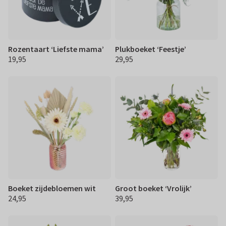
Rozentaart ‘Liefste mama’
Plukboeket ‘Feestje’
19,95
29,95
€ 19,95
€ 29,95
Boeket zijdebloemen wit
Groot boeket ‘Vrolijk’
24,95
39,95
€ 24,95
€ 39,95