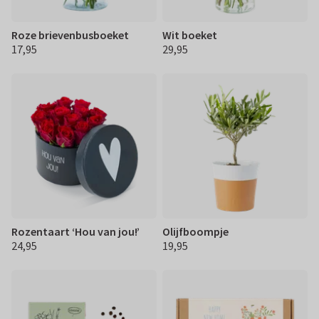
Roze brievenbusboeket
Wit boeket
17,95
29,95
€ 17,95
€ 29,95
Rozentaart ‘Hou van jou!’
Olijfboompje
24,95
19,95
€ 24,95
€ 19,95