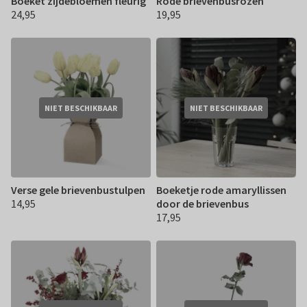
Boeket zijdebloemen fleurig
Rode brievenbusrozen
24,95
19,95
€ 24,95
€ 19,95
NIET BESCHIKBAAR
NIET BESCHIKBAAR
Verse gele brievenbustulpen
Boeketje rode amaryllissen
14,95
door de brievenbus
€ 14,95
17,95
€ 17,95