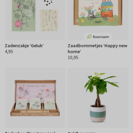
Duurzaam
Zadenzakje ‘Geluk’
Zaadbommetjes ‘Happy new
4,95
home’
€ 4,95
10,95
€ 10,95