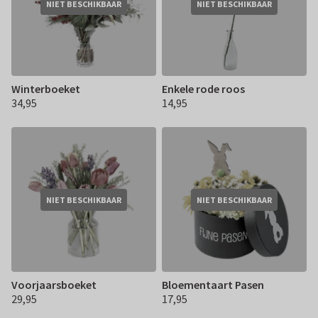
NIET BESCHIKBAAR
NIET BESCHIKBAAR
Winterboeket
Enkele rode roos
34,95
14,95
€ 34,95
€ 14,95
NIET BESCHIKBAAR
NIET BESCHIKBAAR
Voorjaarsboeket
Bloementaart Pasen
29,95
17,95
€ 29,95
€ 17,95