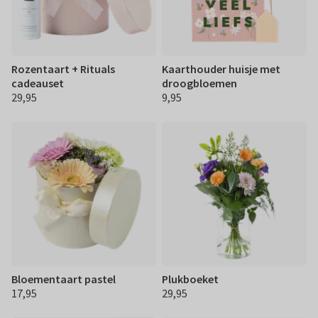
Rozentaart + Rituals
Kaarthouder huisje met
cadeauset
droogbloemen
29,95
9,95
€ 29,95
€ 9,95
Bloementaart pastel
Plukboeket
17,95
29,95
€ 17,95
€ 29,95