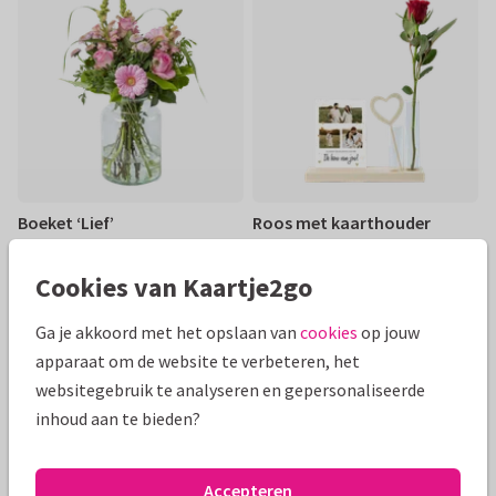
Boeket ‘Lief’
Roos met kaarthouder
34,95
18,95
€ 34,95
€ 18,95
Cookies van Kaartje2go
Ga je akkoord met het opslaan van
cookies
op jouw
apparaat om de website te verbeteren, het
websitegebruik te analyseren en gepersonaliseerde
inhoud aan te bieden?
Accepteren
Duurzaam