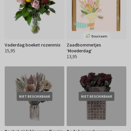
Duurzaam
Vaderdag boeket rozenmix
Zaadbommetjes
15,95
‘Moederdag’
€ 15,95
13,95
€ 13,95
NIET BESCHIKBAAR
NIET BESCHIKBAAR