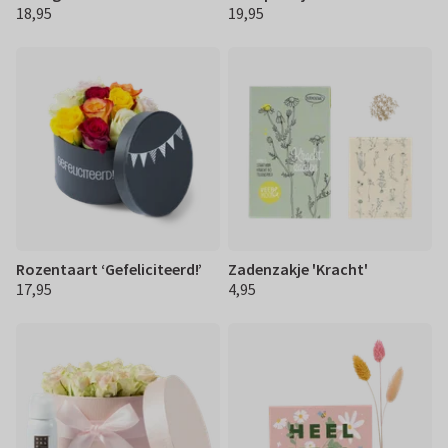
18,95
19,95
€ 18,95
€ 19,95
Rozentaart ‘Gefeliciteerd!’
Zadenzakje 'Kracht'
17,95
4,95
€ 17,95
€ 4,95