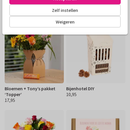
Zaadbommetjes ‘Lieve juf’
Zijden bloemen roze
Zelf instellen
5,95
22,95
€ 5,95
€ 22,95
Weigeren
Bloemen + Tony’s pakket
Bijenhotel DIY
‘Topper’
10,95
€ 10,95
17,95
€ 17,95