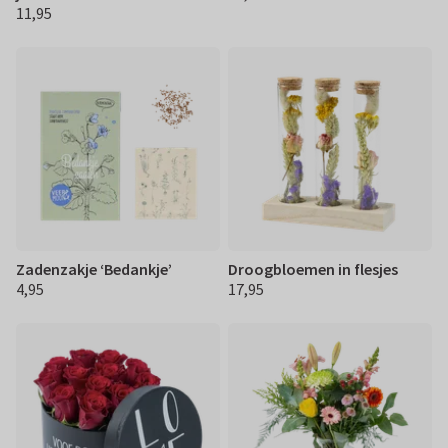
11,95
€ 11,95
Zadenzakje ‘Bedankje’
Droogbloemen in flesjes
4,95
17,95
€ 4,95
€ 17,95